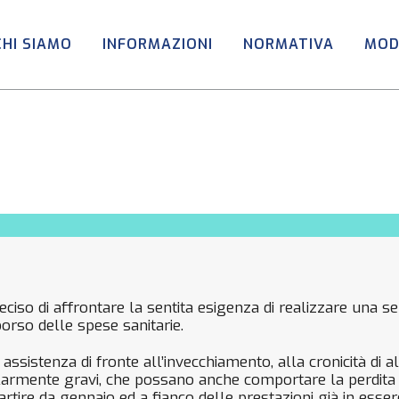
CHI SIAMO
INFORMAZIONI
NORMATIVA
MOD
ciso di affrontare la sentita esigenza di realizzare una serie
orso delle spese sanitarie.
ssistenza di fronte all’invecchiamento, alla cronicità di al
olarmente gravi, che possano anche comportare la perdita 
partire da gennaio ed a fianco delle prestazioni già in esse