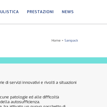
ULISTICA
PRESTAZIONI
NEWS
Home
>
Sanipack
 di servizi innovativi e rivolti a situazioni
cune patologie ed alle difficoltà
della autosufficienza.
re, ha attivato un nuovo pacchetto di