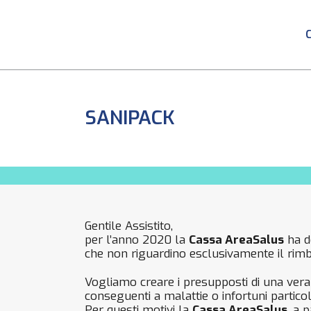
SANIPACK
Gentile Assistito,
per l’anno 2020 la
Cassa AreaSalus
ha de
che non riguardino esclusivamente il rimb
Vogliamo creare i presupposti di una vera a
conseguenti a malattie o infortuni partic
Per questi motivi la
Cassa AreaSalus
, a 