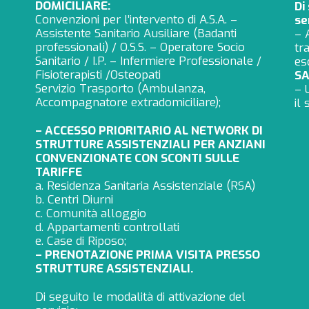
DOMICILIARE:
Di
Convenzioni per l’intervento di A.S.A. –
se
Assistente Sanitario Ausiliare (Badanti
– 
professionali) / O.S.S. – Operatore Socio
tr
Sanitario / I.P. – Infermiere Professionale /
es
Fisioterapisti /Osteopati
SA
Servizio Trasporto (Ambulanza,
– 
Accompagnatore extradomiciliare);
il
– ACCESSO PRIORITARIO AL NETWORK DI
STRUTTURE ASSISTENZIALI PER ANZIANI
CONVENZIONATE CON SCONTI SULLE
TARIFFE
a. Residenza Sanitaria Assistenziale (RSA)
b. Centri Diurni
c. Comunità alloggio
d. Appartamenti controllati
e. Case di Riposo;
– PRENOTAZIONE PRIMA VISITA PRESSO
STRUTTURE ASSISTENZIALI.
Di seguito le modalità di attivazione del