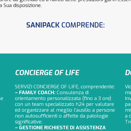
a Sua disposizione.
SANIPACK
COMPRENDE:
CONCIERGE OF LIFE
D
SERVIZI CONCIERGE OF LIFE, comprendente:
Vi
– FAMILY COACH:
Consulenza di
me
se
orientamento personalizzata (fino a 3 ore)
In
con un team specializzato h24 per valutare
pa
ed organizzare al meglio l’ausilio a persone
mi
non autosufficienti o affette da patologie
a 
significative;
Tr
– GESTIONE RICHIESTE DI ASSISTENZA